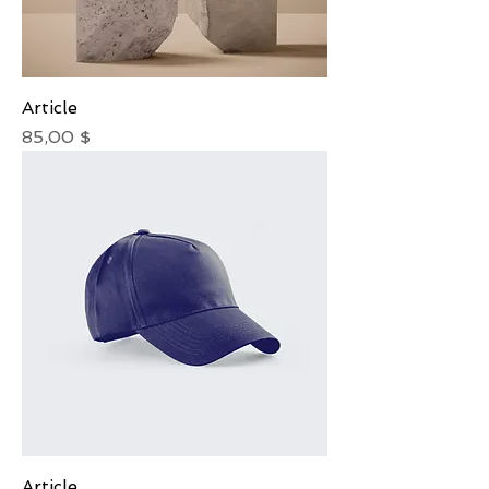
Article
Prix
85,00 $
Article