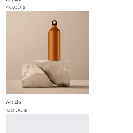
Prix
40,00 $
Article
Prix
130,00 $