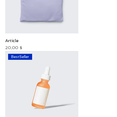
Article
Prix
20,00 $
BestSeller