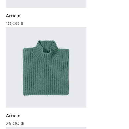
Article
Prix
10,00 $
Article
Prix
25,00 $