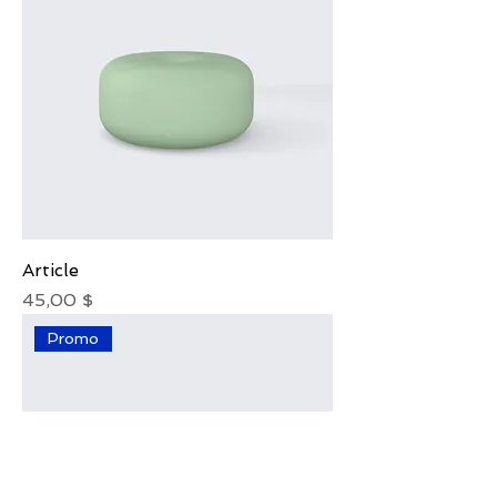
Article
Prix
45,00 $
Promo